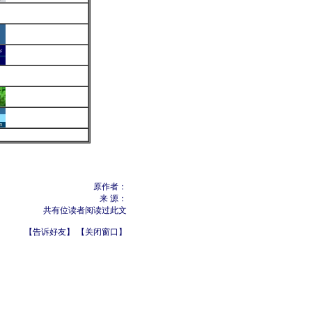
原作者：
来 源：
共有
位读者阅读过此文
【
告诉好友
】 【
关闭窗口
】