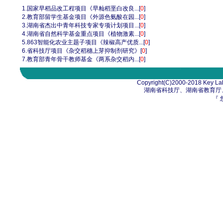
1.
国家早稻品改工程项目《早籼稻垩白改良...
[
0
]
2.
教育部留学生基金项目《外源色氨酸在园...
[
0
]
3.
湖南省杰出中青年科技专家专项计划项目...
[
0
]
4.
湖南省自然科学基金重点项目《植物激素...
[
0
]
5.
863智能化农业主题子项目《辣椒高产优质...
[
0
]
6.
省科技厅项目《杂交稻穗上芽抑制剂研究》
[
0
]
7.
教育部青年骨干教师基金《两系杂交稻内...
[
0
]
Copyright(C)2000-2018 Key Lab
湖南省科技厅、湖南省教育厅
『