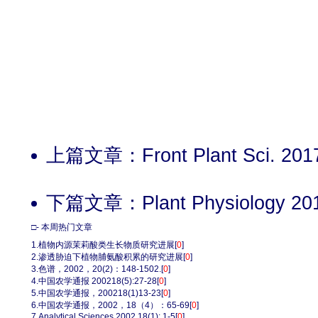
上篇文章：
Front Plant Sci. 201
下篇文章：
Plant Physiology 20
□- 本周热门文章
1.
植物内源茉莉酸类生长物质研究进展
[
0
]
2.
渗透胁迫下植物脯氨酸积累的研究进展
[
0
]
3.
色谱，2002，20(2)：148-1502.
[
0
]
4.
中国农学通报 200218(5):27-28
[
0
]
5.
中国农学通报，200218(1)13-23
[
0
]
6.
中国农学通报，2002，18（4）：65-69
[
0
]
7.
Analytical Sciences 2002 18(1): 1-5
[
0
]