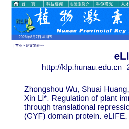
2026年8月7日 星期五
|
首页
>
论文发表
>>
eL
http://klp.hunau.ed
Zhongshou Wu, Shuai Huang, 
Xin Li*. Regulation of plant 
through translational repressi
(GYF) domain protein. eLIFE,