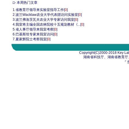
□- 本周热门文章
1.
省教育厅领导来实验室指导工作
[
0
]
2.
波兰Wacklaw农业大学代表团访问实验室
[
0
]
3.
波兰弗洛茨瓦夫农业大学专家访问我室
[
0
]
4.
我室将主编全国农林院校十五规划教材《...
[
0
]
5.
省人事厅领导来我室考察
[
0
]
6.
巴基斯坦专家来我室访问
[
0
]
7.
夏家辉院士考察我室
[
0
]
Copyright(C)2000-2018 Key Lab
湖南省科技厅、湖南省教育厅
『